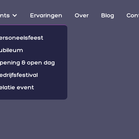
nts
Ervaringen
Over
Blog
Con
ersoneelsfeest
ubileum
pening & open dag
edrijfsfestival
elatie event