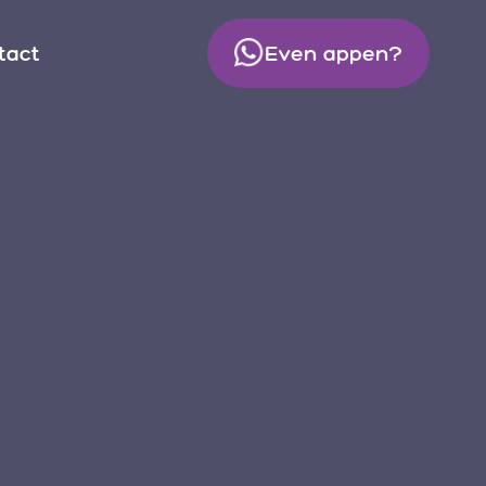
tact
Even appen?