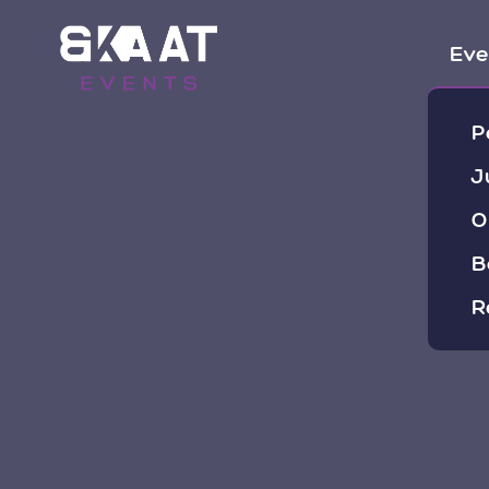
Eve
P
J
O
B
R